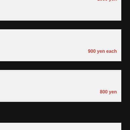
900 yen each
800 yen