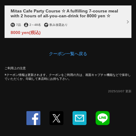
Mitas Cafe Party Course ☆ A fulfilling 7-course meal
with 2 hours of all-you-can-drink for 8000 yen ☆
7品
2
～
48名
飲み放題あり
8000 yen
(税込)
クーポン一覧へ戻る
この店舗情報をシェアする
ご利用上の注意
``Birthday'' in a relaxing space ♪ Handmade special cake
クーポン情報は更新されます。クーポンをご利用の方は、画面キャプチャ機能などで保存し
ていただくか、印刷して来店時にお持ち下さい。
service as the star! | 東京駅銀座 貸切創作居酒屋 ミタス
カフェ
2025/10/07 更新
東京都中央区銀座２-10-8 マニエラ銀座ビル１F
https://mitas.owst.jp/coupons/58728782
お店情報をコピー