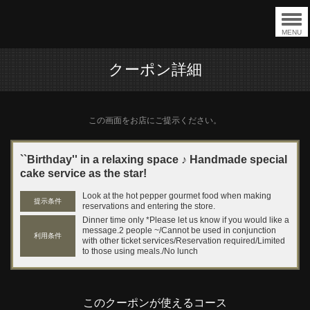
MENU
クーポン詳細
この画面をお店にご提示ください。
``Birthday'' in a relaxing space ♪ Handmade special
cake service as the star!
Look at the hot pepper gourmet food when making
提示条件
reservations and entering the store.
Dinner time only *Please let us know if you would like a
message.2 people ~/Cannot be used in conjunction
利用条件
with other ticket services/Reservation required/Limited
to those using meals./No lunch
このクーポンが使えるコース