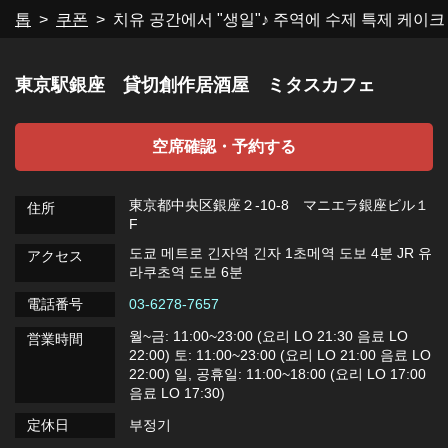
톱
쿠폰
치유 공간에서 "생일"♪ 주역에 수제 특제 케이크
閉じる
東京駅銀座 貸切創作居酒屋 ミタスカフェ
空席確認・予約する
東京都中央区銀座２-10-8 マニエラ銀座ビル１
住所
F
도쿄 메트로 긴자역 긴자 1초메역 도보 4분 JR 유
アクセス
라쿠초역 도보 6분
電話番号
03-6278-7657
월~금: 11:00~23:00 (요리 LO 21:30 음료 LO
営業時間
22:00) 토: 11:00~23:00 (요리 LO 21:00 음료 LO
22:00) 일, 공휴일: 11:00~18:00 (요리 LO 17:00
음료 LO 17:30)
定休日
부정기